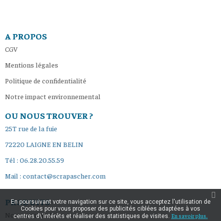
A PROPOS
CGV
Mentions légales
Politique de confidentialité
Notre impact environnemental
OU NOUS TROUVER ?
25T rue de la fuie
72220 LAIGNE EN BELIN
Tél : 06.28.20.55.59
Mail : contact@scrapascher.com
PRODUITS
En poursuivant votre navigation sur ce site, vous acceptez l'utilisation de
Cookies pour vous proposer des publicités ciblées adaptées à vos
Nouveaux produits
En savoir plus.
centres d\'intérêts et réaliser des statistiques de visites.