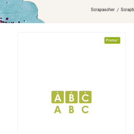
Scrapascher
Scrapb
Promo !