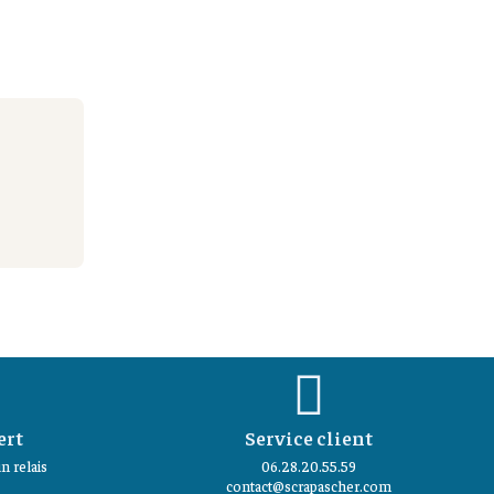
ert
Service client
n relais
06.28.20.55.59
contact@scrapascher.com