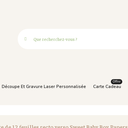
Offrir
Découpe Et Gravure Laser Personnalisée
Carte Cadeau
e de 12 feuilles recto verso Sweet Baby Boy Papers