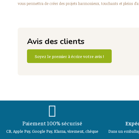
vous permettra de créer des projets harmonieux, touchants et pleins d’
Avis des clients
Soyez le premier à écrire votre avis !
Paiement 100% sécurisé
Expéd
CB, Apple Pay, Google Pay, Klarna, virement, chèque
Dans un emballag