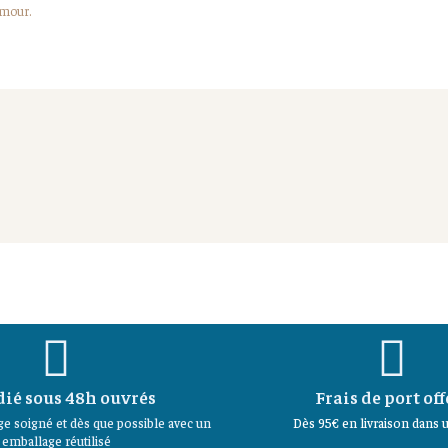
amour.
ié sous 48h ouvrés
Frais de port off
e soigné et dès que possible avec un
Dès 95€ en livraison dans u
emballage réutilisé