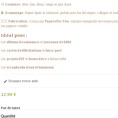
🎨
Couleurs :
Bleu clair, blanc, beige et gris doux
🧵
Grammage :
Papier épais et résistant, parfait pour les découpes, collages et e
🇪🇸
Fabrication :
Conçu par
Papers For You
, marque espagnole reconnue pour 
ses papiers créatifs
Idéal pour :
Les
albums de naissance
et
journaux de bébé
Les
cartes de félicitations
et
faire-part
Les
projets DIY
et
home déco
à thème bébé
Les
scrapbooks doux et lumineux
Donnez votre avis

12,90 €
Pas de taxes
Quantité