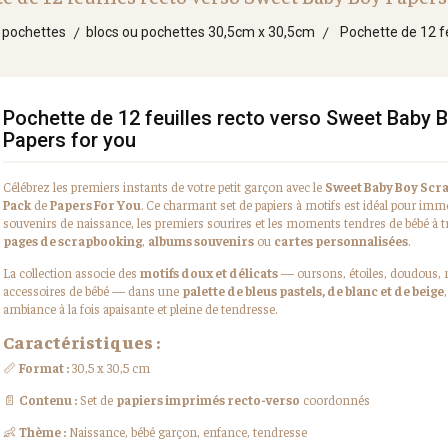
t pochettes
blocs ou pochettes 30,5cm x 30,5cm
Pochette de 12 f
Pochette de 12 feuilles recto verso Sweet Baby 
Papers for you
Célébrez les premiers instants de votre petit garçon avec le
Sweet Baby Boy Scr
Pack
de
Papers For You
. Ce charmant set de papiers à motifs est idéal pour immo
souvenirs de naissance, les premiers sourires et les moments tendres de bébé à t
pages de scrapbooking
,
albums souvenirs
ou
cartes personnalisées
.
La collection associe des
motifs doux et délicats
— oursons, étoiles, doudous, 
accessoires de bébé — dans une
palette de bleus pastels, de blanc et de beige
ambiance à la fois apaisante et pleine de tendresse.
Caractéristiques :
📏
Format :
30,5 x 30,5 cm
📄
Contenu :
Set de
papiers imprimés recto-verso
coordonnés
👶
Thème :
Naissance, bébé garçon, enfance, tendresse