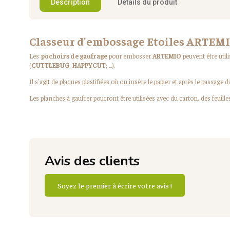
Description
Détails du produit
Classeur d'embossage Etoiles ARTEM
Les
pochoirs de gaufrage
pour embosser
ARTEMIO
peuvent être util
(
CUTTLEBUG
,
HAPPYCUT
; ...).
Il s'agit de plaques plastifiées où on insère le papier et après le passage 
Les planches à gaufrer pourront être utilisées avec du carton, des feuilles
Avis des clients
Soyez le premier à écrire votre avis !