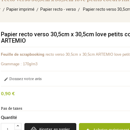
r
Papier imprimé
Papier recto - verso
Papier recto verso 30,5c
Papier recto verso 30,5cm x 30,5cm love petits c
ARTEMIO
Feuille de scrapbooking
recto verso 30,5cm x 30,5cm ARTEMIO love petit
Grammage : 170g/m3
Donnez votre avis

0,90 €
Pas de taxes
Quantité
Ajouter au panier
Acheter maintenant