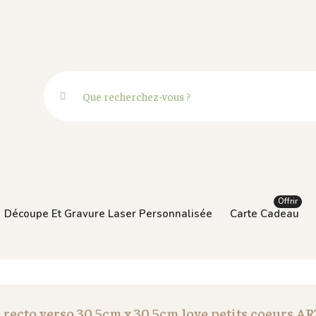
Offrir
Découpe Et Gravure Laser Personnalisée
Carte Cadeau
 recto verso 30,5cm x 30,5cm love petits coeurs 