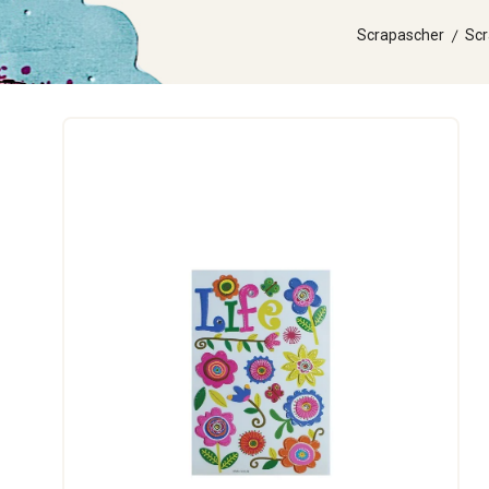
Scrapascher
Scr