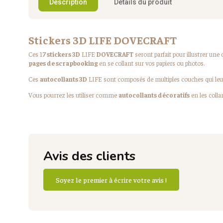
Description
Détails du produit
Stickers 3D LIFE DOVECRAFT
Ces 1
7 stickers 3D
LIFE
DOVECRAFT
seront parfait pour illustrer une 
pages de scrapbooking
en se collant sur vos papiers ou photos.
Ces
autocollants 3D
LIFE sont composés de multiples couches qui leu
Vous pourrez les utiliser comme
autocollants décoratifs
en les colla
Avis des clients
Soyez le premier à écrire votre avis !