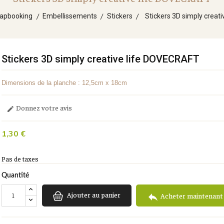
apbooking
Embellissements
Stickers
Stickers 3D simply creat
Stickers 3D simply creative life DOVECRAFT
Dimensions de la planche : 12,5cm x 18cm
Donnez votre avis

1,30 €
Pas de taxes
Quantité
Ajouter au panier

Acheter maintenant