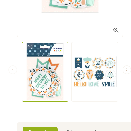


